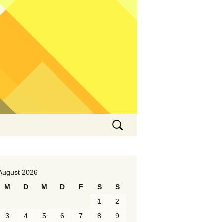
Suchen
nach:
August 2026
M
D
M
D
F
S
S
1
2
3
4
5
6
7
8
9